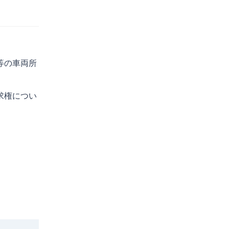
等の車両所
求権につい