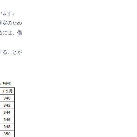
います。
算定のため
合には、傷
することが