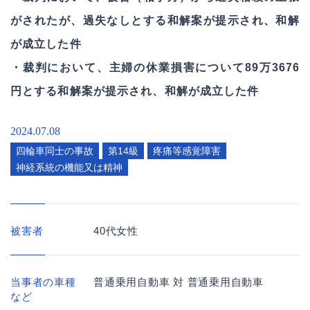
第12級
頭部・顔面部・頸部（上肢及び下肢の醜状を
がされたが、過失なしとする和解案が提示され、和解
耳鳴り
第14級
含む）
が成立した件
脳の器質性障害
鼻
・裁判において、主婦の休業損害について89万3676
醜状
円とする和解案が提示され、和解が成立した件
難聴
2024.07.08
頭痛
四輪車同士の事故
第14級
疼痛等感覚障害
神経系統の機能又は精神
高次脳機能障害
被害者
40代女性
当事者の車種
普通乗用自動車 対 普通乗用自動車
など