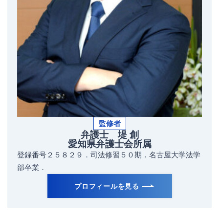
監修者
弁護士 堤 創
愛知県弁護士会所属
登録番号２５８２９．司法修習５０期．名古屋大学法学
部卒業．
プロフィールを見る