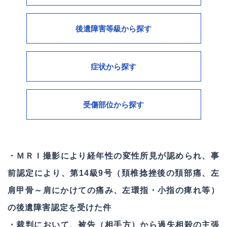
アクセス
その他
後遺障害等級から探す
単車と四輪車との事故
052-222-6110
なし（死亡）
四輪車同士の事故
症状から探す
受付 9:00〜19:00（土曜のみ17時まで・日曜休）
第1級
歩行者と四輪車・単車との事故
フラッシュバック
第3級
自転車と四輪車・単車との事故
受傷部位から探す
めまい
第7級
せき柱及びその他の体幹骨
嗅覚障害
第8級
上肢（上肢及び手指）
・ＭＲＩ撮影により経年性の変性所見が認められ、事
変形障害
第9級
前認定により、第14級9号（頚椎捻挫後の頚部痛、左
下肢（下肢及び足指）
機能障害
第10級
肩甲骨～肩にかけての痛み、左環󠄀指・小指の痺れ等）
神経系統の機能又は精神
欠損障害
第11級
の後遺障害認定を受けた件
耳（内耳等及び耳介）
疼痛等感覚障害
・裁判において、被告（相手方）から過失相殺の主張