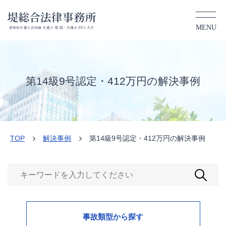
第14級9号認定・412万円の解決事
TOP
第14級9号認定・412万円の解決事例
当事務所の特長
解決事例
TOP
解決事例
第14級9号認定・412万円の解決事例
>
>
ご依頼までの流れ
弁護士費用
弁護士紹介
事故類型から探す