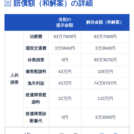
賠償額（和解案）の詳細
当初の
解決金額（和解案）
提示金額
治療費
83万7069円
83万7069円
通院交通費
3万0840円
3万0840円
休業損害
0円
89万3676円
傷害慰謝料
43万円
109万円
人的
損害
逸失利益
43万円
74万8787円
後遺障害慰
32万円
110万円
謝料
後遺障害診
0円
3万3990円
断書代