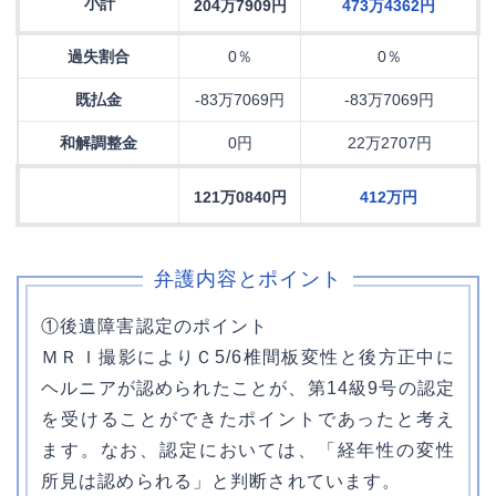
小計
204万7909円
473万4362円
過失割合
0％
0％
既払金
-83万7069円
-83万7069円
和解調整金
0円
22万2707円
121万0840円
412万円
弁護内容とポイント
①後遺障害認定のポイント
ＭＲＩ撮影によりＣ5/6椎間板変性と後方正中に
ヘルニアが認められたことが、第14級9号の認定
を受けることができたポイントであったと考え
ます。なお、認定においては、「経年性の変性
所見は認められる」と判断されています。